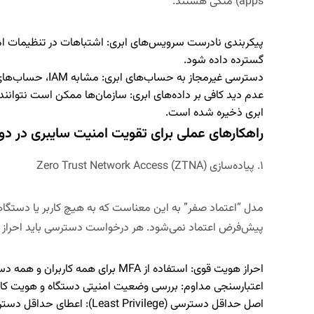
apps) متکی هستند.
پیکربندی نادرست سرویس‌های ابری:
اشتباهات در تنظیمات امن
گسترده داده شود.
دسترسی غیرمجاز به حساب‌های ابری:
مشابه IAM، حساب‌های ابری نیز هدف حملات قرار می‌گیرند.
عدم دید کافی بر داده‌های ابری:
سازمان‌ها ممکن است نتوانند 
ابری ذخیره شده است.
راهکارهای عملی برای تقویت امنیت سایبری در دورا
۱. پیاده‌سازی
Zero Trust Network Access (ZTNA)
مدل “اعتماد صفر” به این معناست که
به هیچ کاربر یا دستگا
پیش‌فرض اعتماد نمی‌شود.
هر درخواست دسترسی باید احراز و
احراز هویت قوی:
استفاده از MFA برای همه کاربران و همه دسترسی‌ها.
اعتبارسنجی مداوم:
بررسی وضعیت امنیتی دستگاه و هویت کارب
اصل حداقل دسترسی (
Least Privilege
):
اعطای حداقل دسترسی