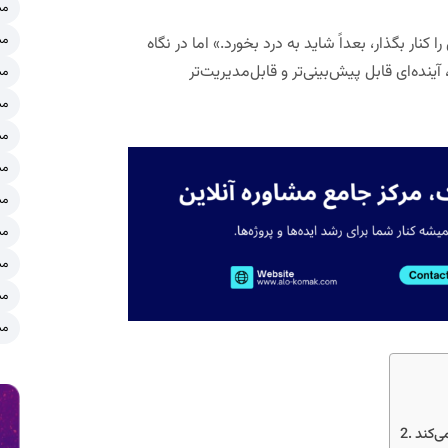
مش
مش
کنار بگذار، بعداً شاید به درد بخورد.» اما در نگاه
آینده‌ای قابل پیش‌بینی‌تر و قابل‌مدیریت‌تر
مش
مش
مش
مش
مش
مش
مش
مش
مش