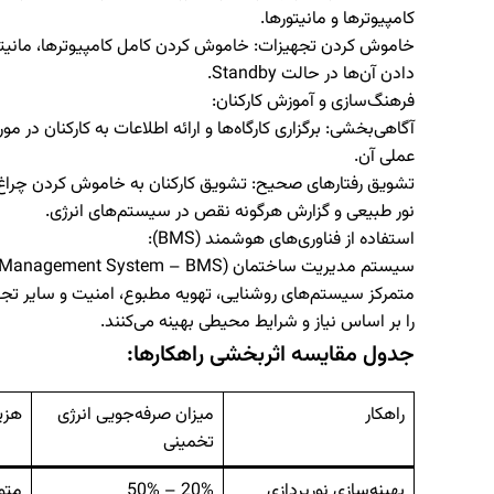
کامپیوترها و مانیتورها.
خاموش کردن تجهیزات:
خاموش کردن کامل کامپیوترها، مانیتوره
دادن آن‌ها در حالت Standby.
فرهنگ‌سازی و آموزش کارکنان:
آگاهی‌بخشی:
برگزاری کارگاه‌ها و ارائه اطلاعات به کارکنان در
عملی آن.
تشویق رفتارهای صحیح:
تشویق کارکنان به خاموش کردن چراغ‌ها
نور طبیعی و گزارش هرگونه نقص در سیستم‌های انرژی.
استفاده از فناوری‌های هوشمند (
BMS
):
سیستم مدیریت ساختمان (
g Management System – BMS
متمرکز سیستم‌های روشنایی، تهویه مطبوع، امنیت و سایر تجهی
را بر اساس نیاز و شرایط محیطی بهینه می‌کنند.
جدول مقایسه اثربخشی راهکارها:
راهکار
میزان صرفه‌جویی انرژی
هزین
تخمینی
بهینه‌سازی نورپردازی
20% – 50%
متو