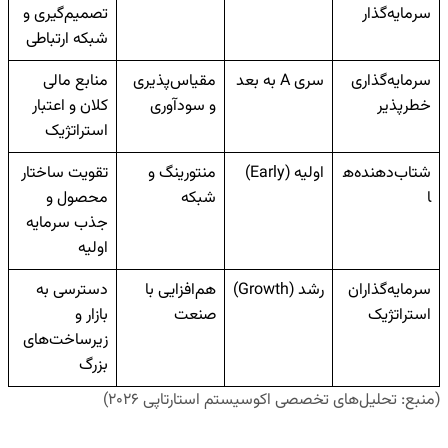
سرمایه‌گذار
تصمیم‌گیری و
شبکه ارتباطی
سرمایه‌گذاری
سری A به بعد
مقیاس‌پذیری
منابع مالی
خطرپذیر
و سودآوری
کلان و اعتبار
استراتژیک
شتاب‌دهنده‌ه
اولیه (Early)
منتورینگ و
تقویت ساختار
ا
شبکه
محصول و
جذب سرمایه
اولیه
سرمایه‌گذاران
رشد (Growth)
هم‌افزایی با
دسترسی به
استراتژیک
صنعت
بازار و
زیرساخت‌های
بزرگ
(منبع: تحلیل‌های تخصصی اکوسیستم استارتاپی ۲۰۲۶)