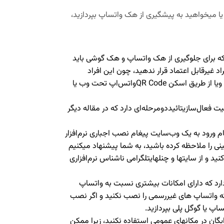
یا می­خواهید به پیشگیری از هک واتساپ بپردازید،
 که برای جلوگیری از هک واتساپ و هک گوشی باید
غیرقابل اعتماد قرار ندهید، چون این افراد
می‌توانند کد شش‌رقمیارسال‌شده به شماره شما را سرقت کرده ویا از طریق اسکن QR Codeواتس‌اپ تحت وب یا
ت فعال‌سازیتائیددومرحله‌ای دارد که در مقاله دیگر
 ورود به یک وب‌سایت پیغام نصب اجباری نرم‌افزار
چنینی را ملاحظه کرده باشید، به شما پیشنهاد می­کنیم
ید و از سایت­ها و چنل­هایتلگرامی ناشناس نرم‌افزاری
رد که دارای امکانات بیشتری نسبت به واتساپ
ه واتساپ های غیررسمی را نصب نکنید و اگر نصب
ساپ
یا
گوگل پلی
بپردازید.
گان در مکان­های عمومی استفاده نکنید، زیرا ممکن