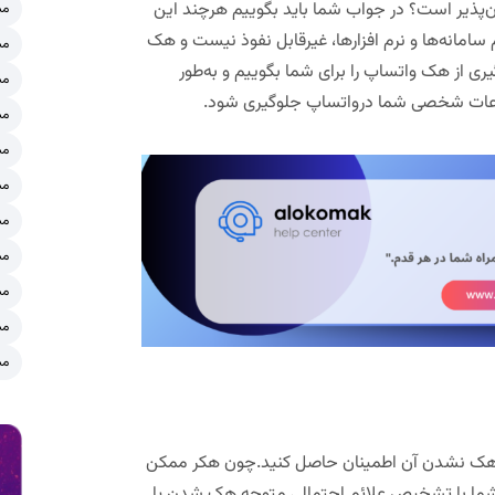
‌پذیر است؟ در جواب شما باید بگوییم هرچند این
مش
 سامانه‌ها و نرم ­افزارها، غیرقابل نفوذ نیست و هک
مش
ی از هک واتساپ را برای شما بگوییم و به‌طور
مش
طلاعات شخصی شما درواتساپ جلوگیری شود.
مش
مش
مش
مش
مش
مش
مش
مش
 از هک نشدن آن اطمینان حاصل کنید.چون هکر ممکن
و شما با تشخیص علائم احتمالی متوجه هک شدن یا