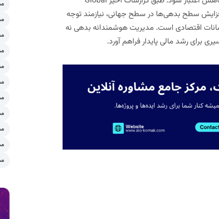
اهش اعتبار شود. طبق گزارشات اخیر
Global
مش
 بین‌المللی پول (IMF)، افزایش سطح بدهی‌ها در سطح جهانی، نیازمند توجه
مش
سانات اقتصادی است. مدیریت هوشمندانه بدهی نه
مش
ری برای رشد مالی پایدار فراهم آورد.
مش
مش
مش
مش
مش
مش
مش
مش