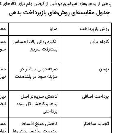
پرهیز از بدهی‌های غیرضروری:
قبل از گرفتن وام برای کالاهای 
جدول مقایسه‌ای روش‌های بازپرداخت بدهی
روش بازپرداخت
مزایا
معا
گلوله برفی
انگیزه روانی بالا، احساس
ممک
پیشرفت سریع
سود
بهمن
صرفه‌جویی بیشتر در
ممک
هزینه سود در بلندمدت
نیاز
پرداخت اضافی
کاهش سریع‌تر اصل
نیاز
بدهی، کاهش کل سود
انض
پرداختی
تجدید ساختار
کاهش مبلغ اقساط،
ممک
مدیریت ساده‌تر بدهی‌ها
نها