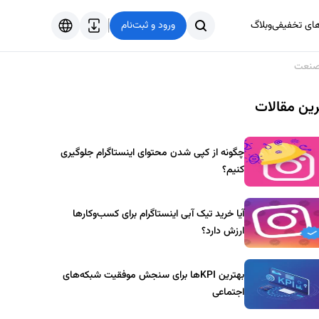
های تخفیفی
وبلاگ
ورود و ثبت‌نام
فارسی
 صنعت
English
ین مقالات
Türkçe
العربية
چگونه از کپی شدن محتوای اینستاگرام جلوگیری
کنیم؟
آیا خرید تیک آبی اینستاگرام برای کسب‌وکارها
ارزش دارد؟
بهترین KPIها برای سنجش موفقیت شبکه‌های
اجتماعی