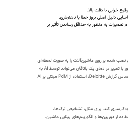
وع خرابی با دقت بالا.
ایی دلیل اصلی بروز خطا یا ناهنجاری.
م تعمیرات به منظور به حداقل رساندن تأثیر بر
سنسورهای نصب شده بر روی ماشین‌آلات را به صورت لحظه‌ای
پردازش کنند. برای مثال، افزایش غیرعادی در ارتعاشات یک موتور یا تغییر در دمای یک یاتاقان می‌تواند توسط AI به
عنوان نشانه‌ای از خرابی قریب‌الوقوع تشخیص داده شود. (بر اساس گزارش Deloitte، استفاده از PdM مبتنی بر AI
 خودکارسازی کند. برای مثال، تشخیص ترک‌ها،
اده از دوربین‌ها و الگوریتم‌های بینایی ماشین.