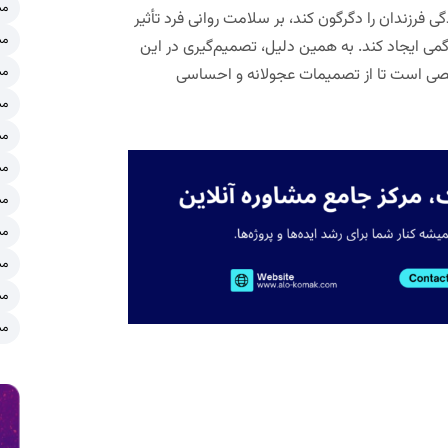
مش
گی فرزندان را دگرگون کند، بر سلامت روانی فرد تأثیر
مش
گمی ایجاد کند. به همین دلیل، تصمیم‌گیری در این
صصی است تا از تصمیمات عجولانه و احساسی
مش
مش
مش
مش
مش
مش
مش
مش
مش