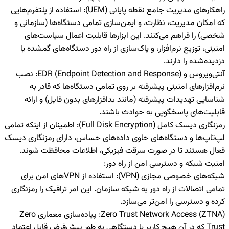
راهکارهای مدیریت جامع نقطه پایانی (
UEM
):
استفاده از پلتفرم‌هایی
که امکان مدیریت، نظارت، و ایمن‌سازی تمامی دستگاه‌ها (سازمانی و
شخصی) را فراهم می‌کنند. این ابزارها قابلیت اعمال سیاست‌های
امنیتی، توزیع نرم‌افزار، و پاک‌سازی از راه دور دستگاه‌های گمشده یا
دزدیده‌شده را دارند.
آنتی‌ویروس و
EDR (Endpoint Detection and Response)
:
نصب
نرم‌افزارهای امنیتی پیشرفته بر روی تمامی دستگاه‌ها که قادر به
شناسایی تهدیدات پیشرفته (مانند بدافزارهای بدون فایل) و ارائه
قابلیت‌های پاسخگویی به حوادث باشند.
رمزنگاری دیسک کامل (
Full Disk Encryption
):
اطمینان از اینکه تمامی
لپ‌تاپ‌ها و دستگاه‌های حاوی داده‌های حساس، دارای رمزنگاری دیسک
فعال هستند تا در صورت سرقت فیزیکی، اطلاعات محافظت شوند.
امنیت شبکه و دسترسی امن از راه دور:
شبکه‌های خصوصی مجازی (
VPN
):
استفاده از VPNهای امن برای
تمامی اتصالات از راه دور به شبکه سازمان. این امر ترافیک را رمزنگاری
کرده و دسترسی را امن‌تر می‌سازد.
Zero Trust Network Access (ZTNA)
:
پیاده‌سازی معماری Zero
Trust که در آن هیچ کاربر یا دستگاهی به طور پیش‌فرض قابل اعتماد