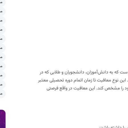
مش
مش
مش
مش
مش
مش
مش
مش
 که به دانش‌آموزان، دانشجویان و طلابی که در
مش
ین نوع معافیت تا زمان اتمام دوره تحصیلی معتبر
مش
را مشخص کند. این معافیت در واقع فرصتی
مش
 را داشته باشد: